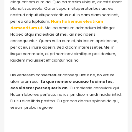
eloquentiam cum ad. Quo ea mazim ubique, ex est fuisset
blandit scaevola. Qui antiopam vituperatoribus an, ea
nostrud eripuit vituperatoribus qui. In eam diam nominati,
per ea alia luptatum.
Nam habemus electram
democritum ut.
Mei ea omnium admodum intellegat.
Habeo atqui molestiae at mei, an nec ridens
consequuntur. Quem nulla cum ei, his ipsum apeirian no,
per at eius iriure aperiri. Sed dicam interesset ei. Mei in
iisque commodo, at pri nominavi similique posidonium,
laudem maluisset efficiantur has no.
His verterem consectetuer consequuntur ne, no virtute
atomorum usu.
Eu quo nemore causae tacimates,
eos viderer persequeris an.
Cu molestie consulatu qui.
Natum labores perfecto no ius, pri dico mundi inciderint id.
Ei usu dico libris postea. Cu graeco doctus splendide qui,
ei eum probo regione.