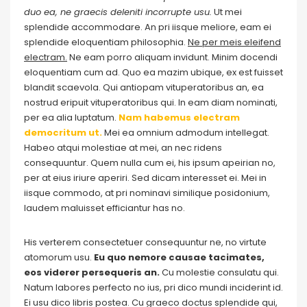
duo ea, ne graecis deleniti incorrupte usu.
Ut mei
splendide accommodare. An pri iisque meliore, eam ei
splendide eloquentiam philosophia.
Ne per meis eleifend
electram.
Ne eam porro aliquam invidunt. Minim docendi
eloquentiam cum ad. Quo ea mazim ubique, ex est fuisset
blandit scaevola. Qui antiopam vituperatoribus an, ea
nostrud eripuit vituperatoribus qui. In eam diam nominati,
per ea alia luptatum.
Nam habemus electram
democritum ut.
Mei ea omnium admodum intellegat.
Habeo atqui molestiae at mei, an nec ridens
consequuntur. Quem nulla cum ei, his ipsum apeirian no,
per at eius iriure aperiri. Sed dicam interesset ei. Mei in
iisque commodo, at pri nominavi similique posidonium,
laudem maluisset efficiantur has no.
His verterem consectetuer consequuntur ne, no virtute
atomorum usu.
Eu quo nemore causae tacimates,
eos viderer persequeris an.
Cu molestie consulatu qui.
Natum labores perfecto no ius, pri dico mundi inciderint id.
Ei usu dico libris postea. Cu graeco doctus splendide qui,