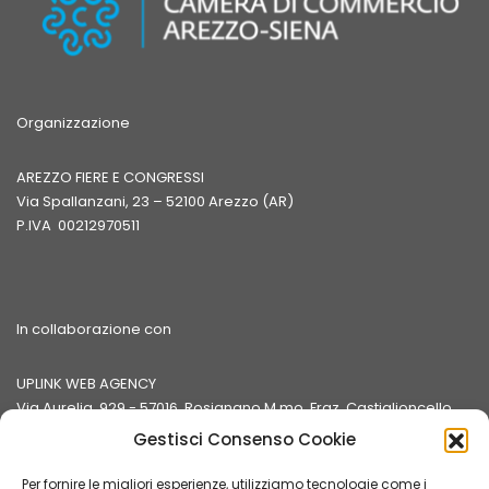
Organizzazione
AREZZO FIERE E CONGRESSI
Via Spallanzani, 23 – 52100 Arezzo (AR)
P.IVA 00212970511
In collaborazione con
UPLINK WEB AGENCY
Via Aurelia, 929 - 57016 Rosignano M.mo, Fraz. Castiglioncello
(LI)
Gestisci Consenso Cookie
P.IVA 01350780498
Per fornire le migliori esperienze, utilizziamo tecnologie come i