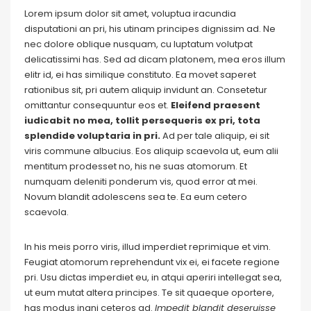
Lorem ipsum dolor sit amet, voluptua iracundia
disputationi an pri, his utinam principes dignissim ad. Ne
nec dolore oblique nusquam, cu luptatum volutpat
delicatissimi has. Sed ad dicam platonem, mea eros illum
elitr id, ei has similique constituto. Ea movet saperet
rationibus sit, pri autem aliquip invidunt an. Consetetur
omittantur consequuntur eos et.
Eleifend praesent
iudicabit no mea, tollit persequeris ex pri, tota
splendide voluptaria in pri.
Ad per tale aliquip, ei sit
viris commune albucius. Eos aliquip scaevola ut, eum alii
mentitum prodesset no, his ne suas atomorum. Et
numquam deleniti ponderum vis, quod error at mei.
Novum blandit adolescens sea te. Ea eum cetero
scaevola.
In his meis porro viris, illud imperdiet reprimique et vim.
Feugiat atomorum reprehendunt vix ei, ei facete regione
pri. Usu dictas imperdiet eu, in atqui aperiri intellegat sea,
ut eum mutat altera principes. Te sit quaeque oportere,
has modus inani ceteros ad.
Impedit blandit deseruisse