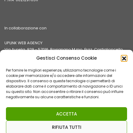
In collaborazione con
UPLINK WEB AGENCY
Via Aurelia, 929 - 57016 Rosignano M.mo, Fraz. Castiglioncello
(LI)
Gestisci Consenso Cookie
P.IVA 01350780498
Per fornire le migliori esperienze, utilizziamo tecnologie come i
cookie per memorizzare e/o accedere alle informazioni del
dispositivo. Il consenso a queste tecnologie ci permetterà di
elaborare dati come il comportamento di navigazione o ID unici
su questo sito. Non acconsentire o ritirare il consenso può influire
negativamente su alcune caratteristiche e funzioni.
Privacy Policy
Cookie Policy (EU)
ACCETTA
© 2026 PASSIONIINFIERA.IT | Tutti i diritti riservati.
RIFIUTA TUTTI